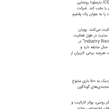
سایت وطن اپ در سال ۱۴۰۴ (۲۰۲۵ میلادی) تأسیس شد و توسط پویان مختاری در نمایشگاه ICE25 بارسلونا رونمایی
ی را جلب کند. شرکت
را به عنوان یک پلتفرم
ت می‌کنند. پویان
 سایت در طول فعالیت
کوتاه خود با چالش‌هایی مانند رقابت شدید مواجه بوده، اما با دریافت عنوان "Industry Rising Star Winner" در
. تا سال ۱۴۰۴، وطن اپ بیش از یک سال سابقه دارد و
 هرچند برخی کاربران از
، بخش کازینوی آنلاین آن است. این بخش شامل نزدیک به ۵۰۰ بازی متنوع
ه‌بندی‌های گوناگون
ر روسی، پوکر کارائیب و
ی‌های اختصاصی مانند