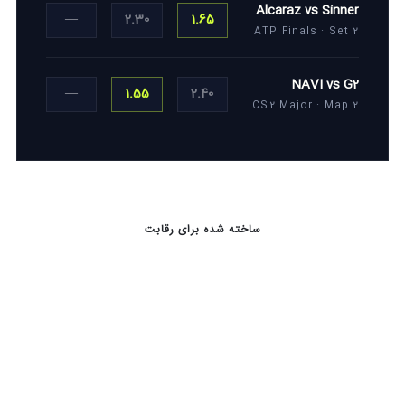
Alcaraz vs Sinner
—
2.30
1.65
ATP Finals · Set 2
NAVI vs G2
—
1.55
2.40
CS2 Major · Map 2
ساخته شده برای رقابت