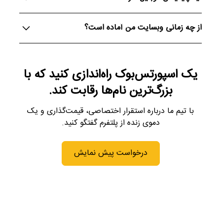
برندینگ، زبان، ارز و نوع قیف فروش.
بله. پلتفرم شرطبندی ما با توجه به درخواست شما
از چه زمانی وبسایت من آماده است؟
اپلیکیشن موبایل نیز طراحی میکند و به صورت
Progressive Web App، با امکان wrapper native
سایت شما ظرف ۴ تا ۸ هفته پس از عقد قرارداد راه‌اندازی
برای iOS و Android.
می‌شود. (بسته به لایسنس، پرداخت و سطح
یک اسپورتس‌بوک راه‌اندازی کنید که با
سفارشی‌سازی شما دارد).
بزرگ‌ترین نام‌ها رقابت کند.
با تیم ما درباره استقرار اختصاصی، قیمت‌گذاری و یک
دموی زنده از پلتفرم گفتگو کنید.
درخواست پیش نمایش