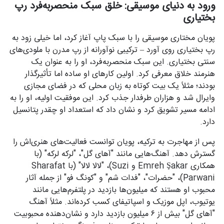
ورود به دنیای موسیقی: خلق سبک منحصربه‌فرد رپ
بختیاری
پویان مختاری موسیقی را با سبک پاپ آغاز کرد، اما خیلی زود به
رپ بختیاری روی آورد – ترکیبی نوآورانه از رپ مدرن با ملودی‌های
سنتی بختیاری. این سبک منحصربه‌فرد، او را به عنوان یک
هنرمند خلاق معرفی کرد. اولین کارهای او ساده اما تأثیرگذار
بودند؛ مثلاً یک بیت کوتاه به زبان محلی که در فضای مجازی
وایرال شد و هزاران طرفدار جذب کرد. این موفقیت اولیه، او را به
ادامه مسیر تشویق کرد و نشان داد که استعداد او چقدر پتانسیل
دارد.
پس از مهاجرت به ترکیه، پویان توانست فعالیت‌های هنری‌اش را
گسترش دهد. آهنگ‌هایی مانند "آهای گل"، "لرکه لرکه" (با
همکاری Emreh Şakar و Suzi)، "لالا لالا" (با Sharafat
Parwani)، "حضرات"، "فدات شم" و "کونگ فو" از جمله آثار
محبوب او هستند که میلیون‌ها بازدید در پلتفرم‌هایی مانند
یوتیوب، اپل موزیک و اسپاتیفای کسب کرده‌اند. مثلاً آهنگ
"آهای گل" بیش از ۶ میلیون بازدید دارد و نشان‌دهنده محبوبیت