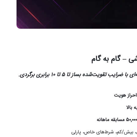
ی – گام به گام
 بیش/کم، شرط‌های خاص، پارلی