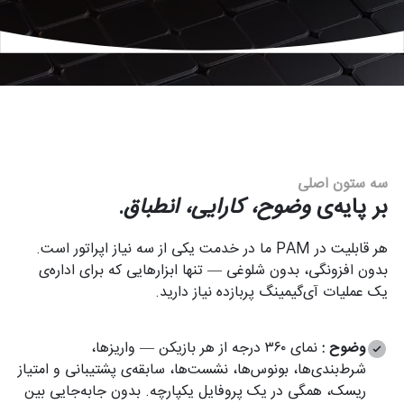
360°
نمای بازیکن
<1s
شناسایی ریسک
40+
حو
سه ستون اصلی
بر پایه‌ی
وضوح، کارایی، انطباق
.
هر قابلیت در PAM ما در خدمت یکی از سه نیاز اپراتور است.
بدون افزونگی، بدون شلوغی — تنها ابزارهایی که برای اداره‌ی
یک عملیات آی‌گیمینگ پربازده نیاز دارید.
وضوح :
نمای ۳۶۰ درجه از هر بازیکن — واریزها،
شرط‌بندی‌ها، بونوس‌ها، نشست‌ها، سابقه‌ی پشتیبانی و امتیاز
ریسک، همگی در یک پروفایل یکپارچه. بدون جابه‌جایی بین