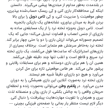
در بلندمدت به‌طور مداوم از مبتدی‌ها پیشی می‌گیرند. دانستن
اینکه کِی محافظه‌کار بازی کنی و کِی ریسکِ حساب‌شده بپذیری،
چطور موقعیتت را مدیریت کنی، و کِی
تاس دوبل
را برای بالا
بردن شرط به میدان بیاوری، نشانه‌های یک بازیکن باتجربه
است. تاس دوبل به‌ویژه تخته نرد را از یک مسابقه‌ی ساده به
بازی‌ای از جنس اعصاب و قضاوت تبدیل می‌کند؛ جایی که یک
تصمیم جسورانه می‌تواند ارزش بازی را دو یا حتی چهار برابر کند.
تخته نرد به‌خاطر سرعتش هم متمایز است. برخلاف بسیاری از
بازی‌های استراتژیک که ساعت‌ها طول می‌کشند، یک بازی تخته
نرد سریع و قاطع است و اغلب تنها چند دقیقه طول می‌کشد.
همین آن را هم برای بازی دوستانه و هم برای مسابقات رقابتی و
پرشور عالی می‌کند. هر طاس موقعیتی تازه برای حل کردن
می‌آورد و هیچ دو بازی‌ای دقیقاً شبیه هم نیستند.
بازی تخته نرد به‌صورت آنلاین این بازی همیشگی را به دوران
مدرن می‌آورد. در
پلتفرم وطن
می‌توانی به‌صورت زنده و لحظه‌ای
حریفان واقعی را به چالش بکشی، از بازیِ روان و منصفانه لذت
ببری و همزمان با تقویت مهارت‌هایت پیشرفتت را دنبال کنی.
دیگر لازم نیست منتظر یار بمانی یا صفحه‌ی فیزیکی بچینی —