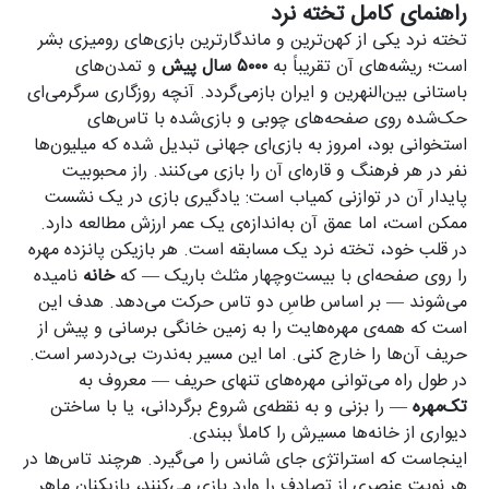
راهنمای کامل تخته نرد
تخته نرد یکی از کهن‌ترین و ماندگارترین بازی‌های رومیزی بشر
است؛ ریشه‌های آن تقریباً به
۵۰۰۰ سال پیش
و تمدن‌های
باستانی بین‌النهرین و ایران بازمی‌گردد. آنچه روزگاری سرگرمی‌ای
حک‌شده روی صفحه‌های چوبی و بازی‌شده با تاس‌های
استخوانی بود، امروز به بازی‌ای جهانی تبدیل شده که میلیون‌ها
نفر در هر فرهنگ و قاره‌ای آن را بازی می‌کنند. راز محبوبیت
پایدار آن در توازنی کمیاب است: یادگیری بازی در یک نشست
ممکن است، اما عمق آن به‌اندازه‌ی یک عمر ارزش مطالعه دارد.
در قلب خود، تخته نرد یک مسابقه است. هر بازیکن پانزده مهره
را روی صفحه‌ای با بیست‌وچهار مثلث باریک — که
خانه
نامیده
می‌شوند — بر اساس طاسِ دو تاس حرکت می‌دهد. هدف این
است که همه‌ی مهره‌هایت را به زمین خانگی برسانی و پیش از
حریف آن‌ها را خارج کنی. اما این مسیر به‌ندرت بی‌دردسر است.
در طول راه می‌توانی مهره‌های تنهای حریف — معروف به
تک‌مهره
— را بزنی و به نقطه‌ی شروع برگردانی، یا با ساختن
دیواری از خانه‌ها مسیرش را کاملاً ببندی.
اینجاست که استراتژی جای شانس را می‌گیرد. هرچند تاس‌ها در
هر نوبت عنصری از تصادف را وارد بازی می‌کنند، بازیکنان ماهر